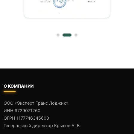
О КОМПАНИИ
ООО «Эксперт Транс Лоджик»
ИНН 9729071260
ОГРН 1177746345600
Генеральный директор Крылов А. В.